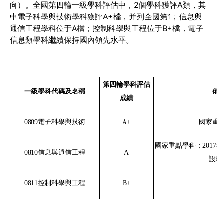
向）。全國第四輪一級學科評估中，
2
個學科獲評
A
類，其
中電子科學與技術學科獲評
A+
檔，并列全國第
1
；信息與
通信工程學科位于
A
檔；控制科學與工程位于
B+
檔，電子
信息類學科繼續保持國內領先水平。
第四輪學科評估
一級學科代碼及名稱
成績
0809
電子科學與技術
A+
國家
國家重點學科；
2017
0810
信息與通信工程
A
設
0811
控制科學與工程
B+