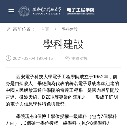
當前位置：
首頁
學科建設
學科建設
2021-03-04 19:04:15
瀏覽次數:
西安電子科技大學電子工程學院成立于
1952
年，前
身是由孫俊人、畢德顯為代表的著名電子系統專家組建的
中國人民解放軍通信學院的雷達工程系，是國內最早開設
雷達、微波天線、DZDK等專業的院系之一，形成了鮮明
的電子與信息學科特色與優勢。
學院現有
3
個博士學位授權一級學科（包含
7
個學科
方向），
3
個碩士學位授權一級學科（包含
8
個學科方